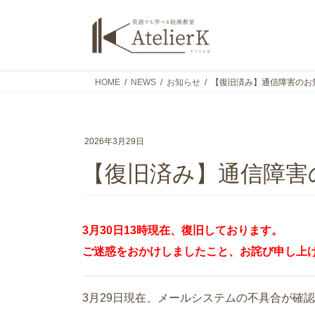
コ
ナ
ン
ビ
テ
ゲ
ン
ー
ツ
シ
HOME
NEWS
お知らせ
【復旧済み】通信障害のお
へ
ョ
ス
ン
キ
に
ッ
移
2026年3月29日
プ
動
【復旧済み】通信障害
3月30日13時現在、復旧しております。
ご迷惑をおかけしましたこと、お詫び申し上
3月29日現在、メールシステムの不具合が確